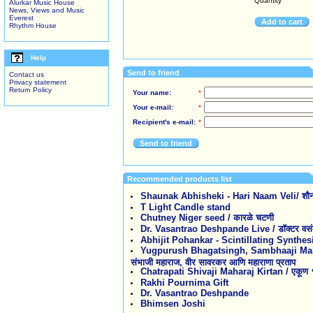
Quantity
Alurkar Music House
News, Views and Music
Everest
Add to cart
Rhythm House
Help
Send to friend
Contact us
Privacy statement
Return Policy
Your name:
*
Your e-mail:
*
Recipient's e-mail:
*
Send to friend
Recommended products list
Shaunak Abhisheki - Hari Naam Veli/ शौनक 
T Light Candle stand
Chutney Niger seed / कारळे चटणी
Dr. Vasantrao Deshpande Live / डॉक्टर वसंतरा
Abhijit Pohankar - Scintillating Synthes
Yugpurush Bhagatsingh, Sambhaaji Mahara
संभाजी महाराज, वीर सावरकर आणि महाराणा प्रताप
Chatrapati Shivaji Maharaj Kirtan / एकूण १३ 
Rakhi Pournima Gift
Dr. Vasantrao Deshpande
Bhimsen Joshi