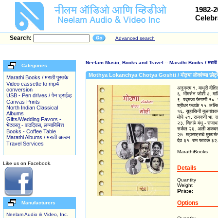
1982-2
Celebr
Search:
Advanced search
Neelam Music, Books and Travel
::
Marathi Books / मराठी प
Categories
Mothya Lokanchya Chotya Goshti / मोठ्या लोकांच्या छोट्या
Marathi Books / मराठी पुस्तके
Video cassette to mp4
अनुक्रम १. माधुरी दीक
conversion
६. भीमसेन जोशी ७. माल
USB - Pen drives / पेन ड्राईव्ह
९. पद्मजा फेणाणी १०. 
Canvas Prints
श्रीधर फडके १५. ललि
North Indian Classical
१६. सुहासिनी मुळगांवक
Albums
मोघे २१. राजकवी भा. र
Gifts/Wedding Favors -
२३. चितळे बंधू - राजा
भेटवस्तु - वाढदिवस, लग्नानिमित्त
सर्कल २६. अली अकबर 
Books - Coffee Table
२७. महाराष्ट्राचे मुख्
Marathi Albums / मराठी अल्बम
देव ३१. राम फाटक ३२
Travel Services
MarathiBooks
Like us on Facebook.
Details
Quantity
Weight
Price:
Options
Manufacturers
Neelam Audio & Video, Inc.