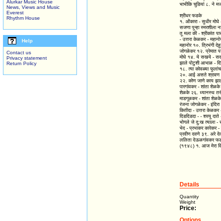
Alurkar Music House
भाभीकि चुडियां ८. ने म
News, Views and Music
Everest
श्रीधर फडके
Rhythm House
१. ओंकारा - सुधीर मोघे - 
सजणा पुन्हा स्मरशीला न
तू मला की - श्रीकांत प
- उत्तरा केळकर - महान
Help
महानोर १०. त्रिभंगी देहु
जोगळेकर १२. प्रेमात पड
Contact us
मोघे १४. ये सखये - सदा
Privacy statement
झाले पोटुशी आभाळ - दि
Return Policy
१८. त्या कोवळ्या फुलां
२०. आई असते श्रावण - द
२२. कोण जाणे काय झाले 
पारगांवकर - शांता शेळके
शेळके २६. ध्यानस्थ तरुं
माडगूळकर - शांता शेळक
रंजना जोगळेकर - इंदिरा
कितीदा - उत्तरा केळकर
दिडदिडदा - - शरयू दाते
भोगले जे दु:ख त्याला -
भेद - प्रभाकर कारेकर - स
प्रवीण दवणे ३९. अरे देव
ललिता देऊळगांवकर फडके 
(१९४८) १. आज मेरा दिल
Details
Quantity
Weight
Price:
Options