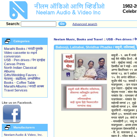
1982-2
Celebr
Search:
Advanced search
Neelam Music, Books and Travel
::
USB - Pen drives / पेन 
Categories
Babooji, Lalitabai, Shridhar Phadke / बाबूजी, ललिताबाई,
Marathi Books / मराठी पुस्तके
Video cassette to mp4
बाबूजी - १. अब मैं नाच
conversion
माई मैने गोविंद लिनो -
USB - Pen drives / पेन ड्राईव्ह
यावे - मुंबईचा जावई - 
Canvas Prints
ऐकशील का रे माझे - लाख
North Indian Classical
अण्णा किर्लोस्कर ११ अशी
Albums
माणसं १३. का रे अबोला
Gifts/Wedding Favors -
१५. वेद अनंत बोलिला - 
भेटवस्तु - वाढदिवस, लग्नानिमित्त
सुधीर मोघे १७. समाधी 
Books - Coffee Table
माडगूळकर, - ऊन पाऊस
Marathi Albums / मराठी अल्बम
तुज पाहता - मुंबईचा जा
Travel Services
चंद्रमा नभात - शांता 
यशवंत देव - प्रभाकर जो
पाडगांवकर - यशवंत देव २
Like us on Facebook.
माहेरची माणसं २९. तुझे
माहेरची माणसं ३१. संशय
सुवासिनी - माडगूळकर ३३
चांदणे ३५. सत्यवदे वचना
मनात चांदणे ३७. शंभो श
- मायबहिणी ३९. जादू घड
माडगूळकर - आराम हराम
Manufacturers
माडगूळकर देशभक्तीची आण
- वि. दा. सावरकर ३. मधू 
Neelam Audio & Video, Inc.
महान है - नरेंद्र शर्मा 